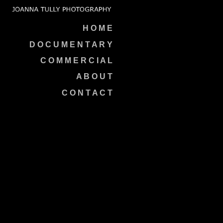
H O M E
D O C U M E N T A R Y
C O M M E R C I A L
A B O U T
C O N T A C T